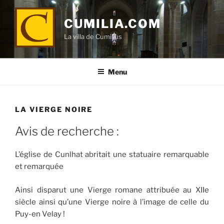
Aller
au
CUMILIA.COM
contenu
La villa de Cumilius
principal
Menu
LA VIERGE NOIRE
Avis de recherche :
L’église de Cunlhat abritait une statuaire remarquable
et remarquée
Ainsi disparut une Vierge romane attribuée au XIIe
siècle ainsi qu’une Vierge noire à l’image de celle du
Puy-en Velay !