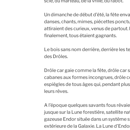
scie, du marteau, de la vrille, du rabot.
Un dimanche de début d’été, la fête enva
danses, chants, mimes, piécettes ponctu
attiraient des curieux, venus de partout.
finalement, tous étaient gagnants.
Le bois sans nom derrière, derrière les te
des Drôles.
Drôle car gaie comme la fête, drôle ca
cabanes aux formes incongrues, drôle co
espiègles de tous âges qui, pendant plu
leurs rêves.
A l’époque quelques savants fous rêvaie
jusque sur la Lune forestière, satellite n
gazeuse Endor située dans un système st
extérieure de la Galaxie. La Lune d’Endo