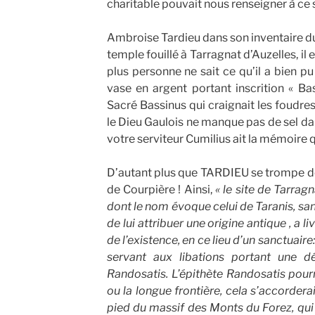
charitable pouvait nous renseigner à ce s
Ambroise Tardieu dans son inventaire 
temple fouillé à Tarragnat d’Auzelles, il
plus personne ne sait ce qu’il a bien pu 
vase en argent portant inscrition « Ba
Sacré Bassinus qui craignait les foudres
le Dieu Gaulois ne manque pas de sel d
votre serviteur Cumilius ait la mémoire 
D’autant plus que TARDIEU se trompe de T
de Courpière ! Ainsi,
« le site de Tarragn
dont le nom évoque celui de Taranis, sans
de lui attribuer une origine antique , a 
de l’existence, en ce lieu d’un sanctuaire
servant aux libations portant une d
Randosatis. L’épithète Randosatis pourr
ou la longue frontière, cela s’accorderait
pied du massif des Monts du Forez, qui d