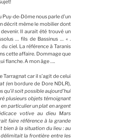
ujet!
du Puy-de-Dôme nous parle d’un
 en décrit même le mobilier dont
devenir. Il aurait été trouvé un
ssolus … fils de Bassinus … « .
 du ciel. La référence à Taranis
ans cette affaire. Dommage que
qui flanche. A mon âge ….
arragnat car il s’agit de celui
at (
en bordure de Dore NDLR)
,
 qu’il soit possible aujourd’hui
livré plusieurs objets témoignant
: en particulier un plat en argent
édicace votive au dieu Mars
ait faire référence à la grande
 bien à la situation du lieu : au
élimitait la frontière entre les