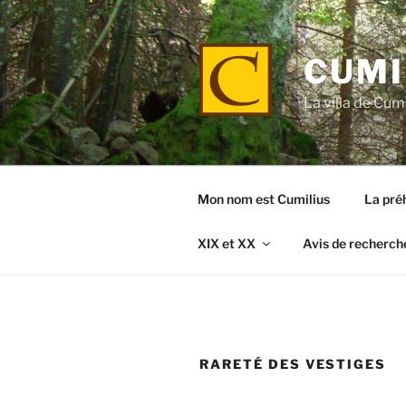
Aller
au
contenu
CUMI
principal
La villa de Cumi
Mon nom est Cumilius
La préh
XIX et XX
Avis de recherch
RARETÉ DES VESTIGES