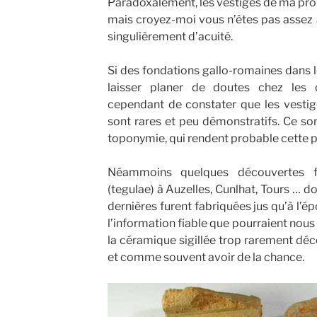
Paradoxalement, les vestiges de ma pro
mais croyez-moi vous n’êtes pas assez 
singulièrement d’acuité.
Si des fondations gallo-romaines dans 
laisser planer de doutes chez les d
cependant de constater que les vestig
sont rares et peu démonstratifs. Ce son
toponymie, qui rendent probable cette 
Néammoins quelques découvertes fo
(tegulae) à Auzelles, Cunlhat, Tours … d
dernières furent fabriquées jus qu’à l
l’information fiable que pourraient no
la céramique sigillée trop rarement découv
et comme souvent avoir de la chance.