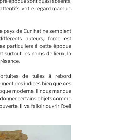
pre époque sont quasi absents,
attentifs, votre regard manque
le pays de Cunlhat ne semblent
ifférents auteurs, force est
es particuliers à cette époque
t surtout les noms de lieux, la
présence.
rtuites de tuiles à rebord
onnent des indices bien que ces
’époque moderne. Il nous manque
us donner certains objets comme
erte. Il va falloir ouvrir l’oeil