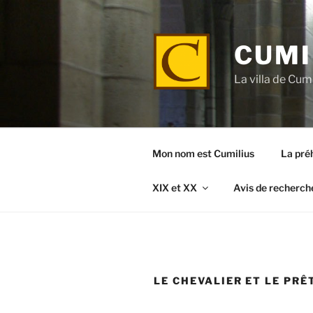
Aller
au
contenu
CUMI
principal
La villa de Cumi
Mon nom est Cumilius
La préh
XIX et XX
Avis de recherch
LE CHEVALIER ET LE PRÊ